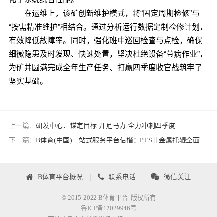
在运维上，该矿创新维护模式，将“固定周期检修”与
“按需精准维护”相结合。通过分析运行数据定制检修计划，
有效降低故障率。同时，强化班中巡回检查与点检，确保
细微隐患及时发现、快速处置，坚决杜绝设备“带病作业”，
为矿井圆满完成全年生产任务、打赢四季度收官战筑牢了
坚实基础。
上一篇：
研发中心：锚定目标 开足马力 全力冲刺四季度
下一篇：
B体育(中国)一站式服务平台佶楷：PTS非金属托辊全面量产
B体育平台概况
|
联系电话
|
微信关注
© 2015-2022 B体育平台 版权所有
鲁ICP备12029946号