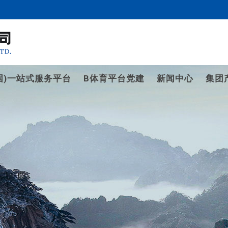
国)一站式服务平台
B体育平台党建
新闻中心
集团