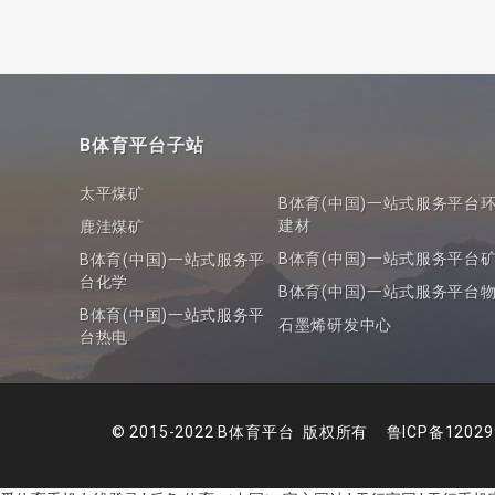
B体育平台子站
太平煤矿
B体育(中国)一站式服务平台
建材
鹿洼煤矿
B体育(中国)一站式服务平台
B体育(中国)一站式服务平
台化学
B体育(中国)一站式服务平台
B体育(中国)一站式服务平
石墨烯研发中心
台热电
© 2015-2022 B体育平台 版权所有
鲁ICP备1202