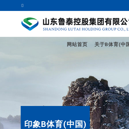
网站首页
关于B体育(中
印象B体育(中国)