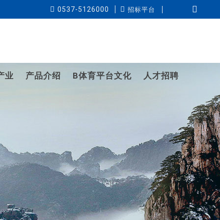
0537-5126000
招标平台
产业
产品介绍
B体育平台文化
人才招聘