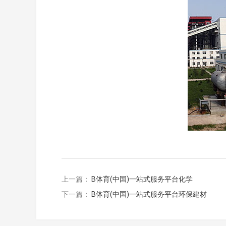
上一篇：
B体育(中国)一站式服务平台化学
下一篇：
B体育(中国)一站式服务平台环保建材